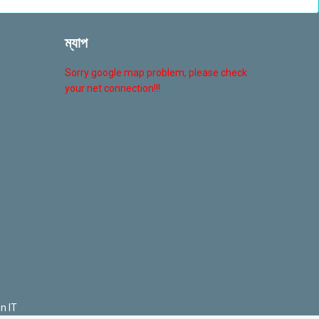
ম্যাপ
Sorry google map problem, please check
your net connection!!!
n IT