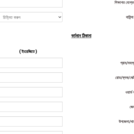
শিক্ষাগত যোগ্য
বাসিন্দ
বর্তমান ঠিকানা
( ইংরেজিতে )
গ্রাম/মহল্
রোড/ব্লক/সেক্
ওয়ার্ড 
জে
উপজেলা/থা