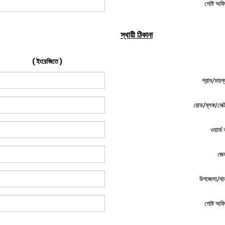
পোষ্ট অফ
স্থায়ী ঠিকানা
( ইংরেজিতে )
গ্রাম/মহল্
রোড/ব্লক/সেক্
ওয়ার্ড 
জে
উপজেলা/থা
পোষ্ট অফ