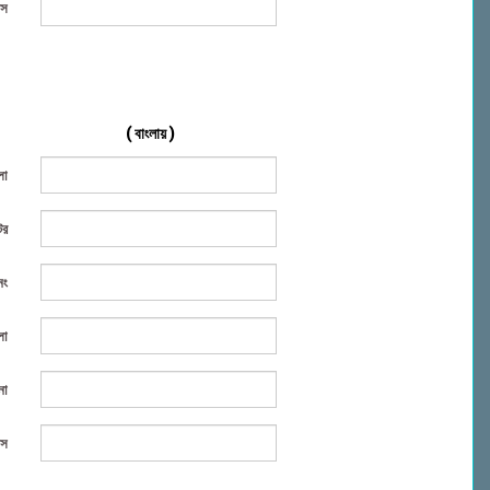
িস
( বাংলায় )
লা
টর
নং
লা
না
িস