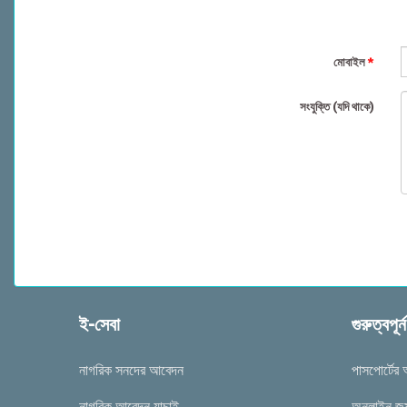
মোবাইল
*
সংযুক্তি (যদি থাকে)
ই-সেবা
গুরুত্বপূর
নাগরিক সনদের আবেদন
পাসপোর্টের
নাগরিক আবেদন যাচাই
অনলাইন জন্ম