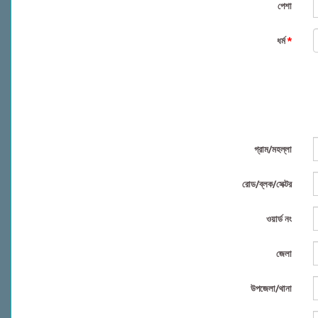
পেশা
ধর্ম
*
গ্রাম/মহল্লা
রোড/ব্লক/সেক্টর
ওয়ার্ড নং
জেলা
উপজেলা/থানা