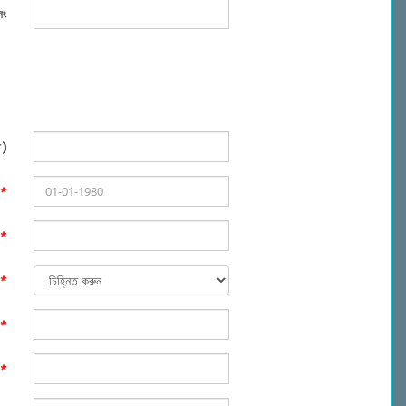
নং
 )
খ
*
)
*
ক
*
)
*
)
*