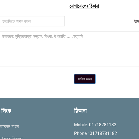
যোগাযোগের ঠিকানা
ইম
দাখিল করুন
্ন লিংক
ঠিকানা
Mobile :01718781182
 আবেদন ফরম
Phone : 01718781182
/মৃত্যু নিবন্ধন