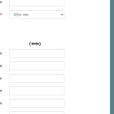
তা
া
*
( বাংলায় )
লা
টর
নং
লা
না