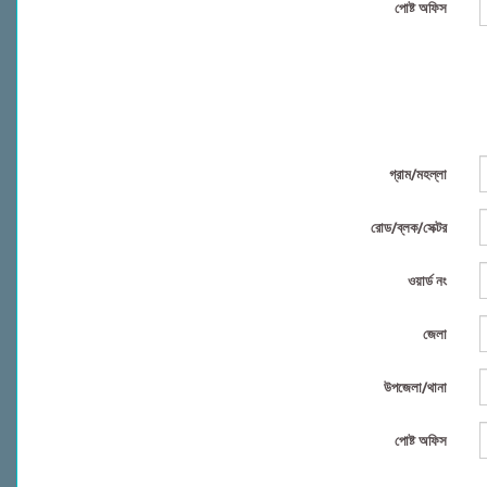
পোষ্ট অফিস
গ্রাম/মহল্লা
রোড/ব্লক/সেক্টর
ওয়ার্ড নং
জেলা
উপজেলা/থানা
পোষ্ট অফিস