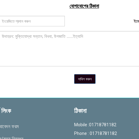
যোগাযোগের ঠিকানা
ইম
দাখিল করুন
্ন লিংক
ঠিকানা
Mobile :01718781182
 আবেদন ফরম
Phone : 01718781182
/মৃত্যু নিবন্ধন