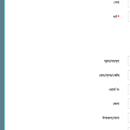
পেশা
ধর্ম
*
গ্রাম/মহল্লা
রোড/ব্লক/সেক্টর
ওয়ার্ড নং
জেলা
উপজেলা/থানা