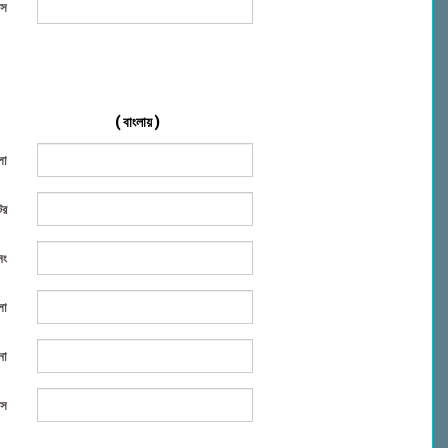
িস
( বাংলায় )
লা
টর
নং
লা
না
িস