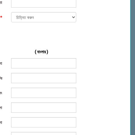
তা
া
*
( বাংলায় )
লা
টর
নং
লা
না