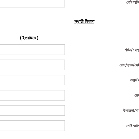
পোষ্ট অফ
স্থায়ী ঠিকানা
( ইংরেজিতে )
গ্রাম/মহল্
রোড/ব্লক/সেক্
ওয়ার্ড 
জে
উপজেলা/থা
পোষ্ট অফ