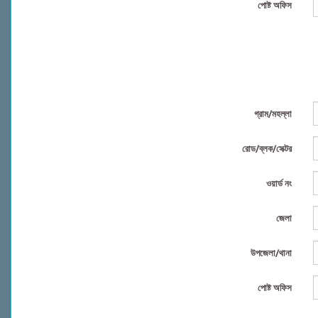
পোষ্ট অফিস
গ্রাম/মহল্লা
রোড/ব্লক/সেক্টর
ওয়ার্ড নং
জেলা
উপজেলা/থানা
পোষ্ট অফিস