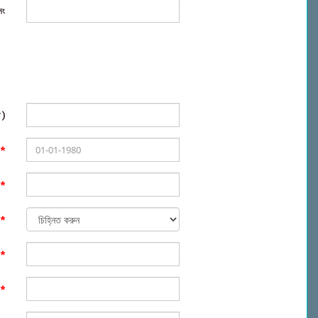
নং
 )
খ
*
)
*
ক
*
)
*
)
*