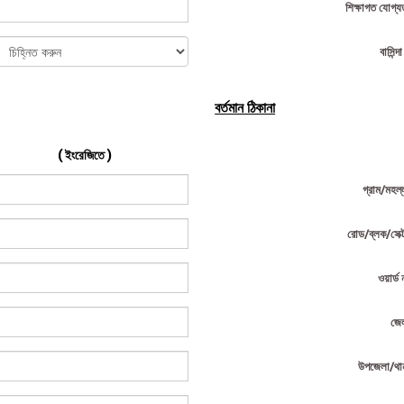
শিক্ষাগত যোগ্য
বাসিন্দ
বর্তমান ঠিকানা
( ইংরেজিতে )
গ্রাম/মহল্
রোড/ব্লক/সেক্
ওয়ার্ড 
জে
উপজেলা/থা