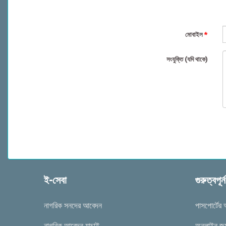
মোবাইল
*
সংযুক্তি (যদি থাকে)
ই-সেবা
গুরুত্বপূর
নাগরিক সনদের আবেদন
পাসপোর্টের
নাগরিক আবেদন যাচাই
অনলাইন জন্ম